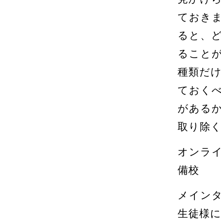
ておき
ると、
ること
種類だ
ておく
がある
取り除
オンライ
備校
メイン
生徒様